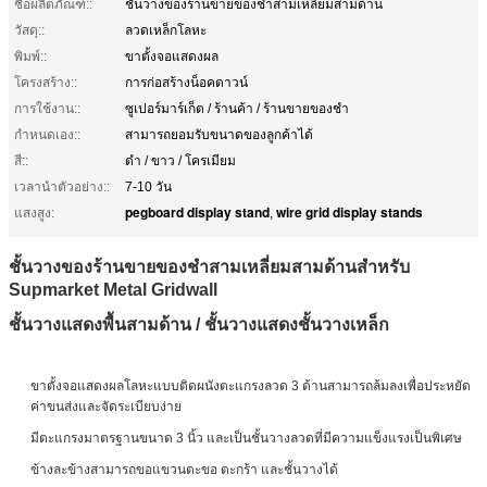
ชื่อผลิตภัณฑ์::
ชั้นวางของร้านขายของชำสามเหลี่ยมสามด้าน
วัสดุ::
ลวดเหล็กโลหะ
พิมพ์::
ขาตั้งจอแสดงผล
โครงสร้าง::
การก่อสร้างน็อคดาวน์
การใช้งาน::
ซูเปอร์มาร์เก็ต / ร้านค้า / ร้านขายของชำ
กำหนดเอง::
สามารถยอมรับขนาดของลูกค้าได้
สี::
ดำ / ขาว / โครเมียม
เวลานำตัวอย่าง::
7-10 วัน
pegboard display stand
wire grid display stands
แสงสูง:
,
ชั้นวางของร้านขายของชำสามเหลี่ยมสามด้านสำหรับ
Supmarket Metal Gridwall
ชั้นวางแสดงพื้นสามด้าน / ชั้นวางแสดงชั้นวางเหล็ก
ขาตั้งจอแสดงผลโลหะแบบติดผนังตะแกรงลวด 3 ด้านสามารถล้มลงเพื่อประหยัด
ค่าขนส่งและจัดระเบียบง่าย
มีตะแกรงมาตรฐานขนาด 3 นิ้ว และเป็นชั้นวางลวดที่มีความแข็งแรงเป็นพิเศษ
ข้างละข้างสามารถขอแขวนตะขอ ตะกร้า และชั้นวางได้