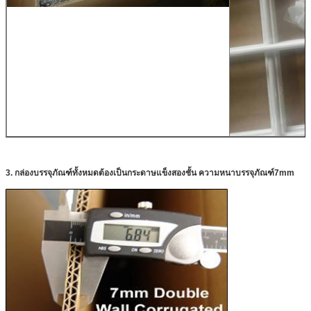
3. กล่องบรรจุภัณฑ์ทั้งหมดต้องเป็นกระดาษแข็งสองชั้น ความหนาบรรจุภัณฑ์7mm