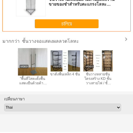
ขายของชำสำหรับตะแกรงโลหะ
Supmarket
চালিয়ে
ชั้นวางจอแสดงผลลวดโลหะ
มากกว่า
ชั้นวางจอแสดงผล
ชั้นวางลวดโลหะ
KD ชั้นวางลวด
ยูนิเวอร
ลวดโลหะ Inro 6
ปรับความสูงที่ปรับ
โลหะ 6 ด้านพร้อม
"พื้นที่โลหะ
ชั้นวางพร้อมชั้น
ได้สำหรับคุณสมบัติ
โครงท่อเหล็ก
แสดงยืนด้
วางปรับความสูงที่
การพับแบบ
เดียวหรือ
รองรับได้
Supmarket
เปลี่ยนภาษา