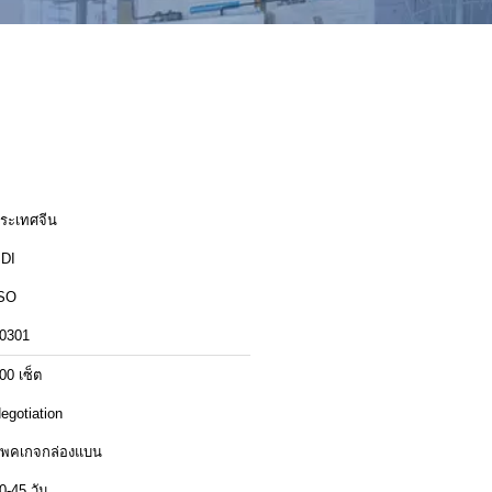
ระเทศจีน
DI
SO
0301
00 เซ็ต
egotiation
พคเกจกล่องแบน
0-45 วัน