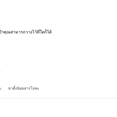
ป๋า
คุณสามารถวางไว้ที่ใดก็ได้
น
ด
,
ขาตั้งนิตยสารโลหะ