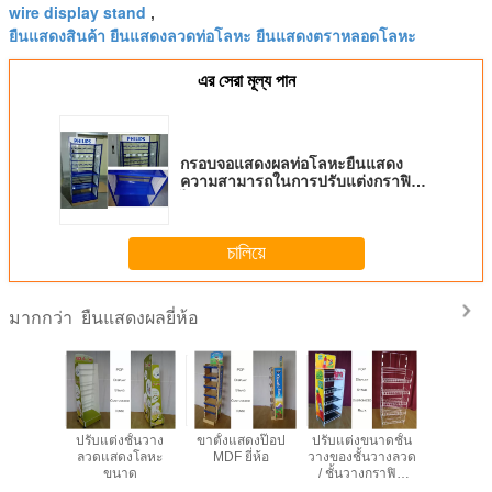
wire display stand
,
ยืนแสดงสินค้า ยืนแสดงลวดท่อโลหะ ยืนแสดงตราหลอดโลหะ
এর সেরা মূল্য পান
กรอบจอแสดงผลท่อโลหะยืนแสดง
ความสามารถในการปรับแต่งกราฟิค
ได้ตามต้องการ
চালিয়ে
ยืนแสดงผลยี่ห้อ
มากกว่า
สดงผลท่อ
ปรับแต่งชั้นวาง
ขาตั้งแสดงป๊อป
ปรับแต่งขนาดชั้น
ชั้นวางอะคร
ืนแสดง
ลวดแสดงโลหะ
MDF ยี่ห้อ
วางของชั้นวางลวด
5 ชั้นยื
มารถใน
ขนาด
/ ชั้นวางกราฟิก
ตราสินค้า
ับแต่ง
ด้านข้าง POP Wire