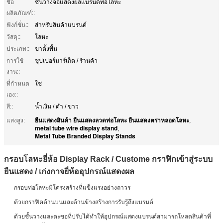
ชื่อ
ชั้นวางจอแสดงผลแบรนด์ท่อโลหะ
ผลิตภัณฑ์::
ฟังก์ชั่น::
สำหรับสินค้าแบรนด์
วัสดุ::
โลหะ
ประเภท::
ขาตั้งพื้น
การใช้
ซุปเปอร์มาร์เก็ต / ร้านค้า
งาน::
ที่กำหนด
ใช่
เอง::
สี::
น้ำเงิน / ดำ / ขาว
ยืนแสดงสินค้า ยืนแสดงลวดท่อโลหะ ยืนแสดงตราหลอดโลหะ
แสงสูง:
,
metal tube wire display stand
,
Metal Tube Branded Display Stands
กรอบโลหะยี่ห้อ Display Rack / Custome กราฟิกเข้าสู่ระบบ
ยืนแสดง / เก่งกาจยี่ห้ออุปกรณ์แสดงผล
กรอบท่อโลหะมีโครงสร้างที่แข็งแรงอย่างถาวร
ด้วยกราฟิคด้านบนและด้านข้างสร้างการรับรู้ถึงแบรนด์
ด้วยชั้นวางและตะขอที่ปรับได้ทำให้อุปกรณ์แสดงแบรนด์สามารถโหลดสินค้าที่